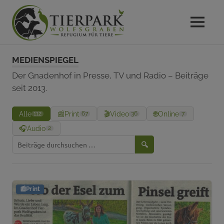
MENU
Das
Gnadenhof
Zum
Refugium
MEDIENSPIEGEL
Inhalt
für
Tierpark
springen
Der Gnadenhof in Presse, TV und Radio – Beiträge
Tiere
im
seit 2013.
Wolfsgraben
Wienerwald
Alle
📰
Print
🎬
Video
🌐
Online
112
67
36
7
🎧
Audio
2
Medienbeiträge
🔍
durchsuchen
📰
Print