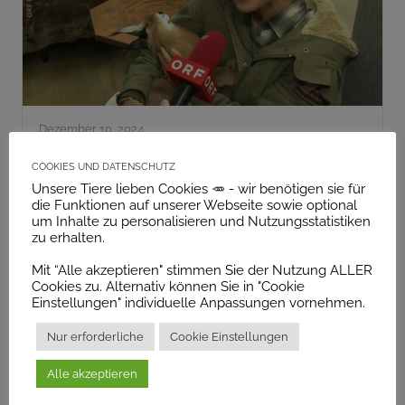
Dezember 10, 2024
Neue Heimat für ein Wildtier
Cookies und Datenschutz
Beim Adventfest im Gnadenhof Tierpark
Unsere Tiere lieben Cookies 🥕 - wir benötigen sie für
Wolfsgraben gab es prominenten Besuch. Kristina
die Funktionen auf unserer Webseite sowie optional
Sprenger übernahm die Patenschaft für einen mit
um Inhalte zu personalisieren und Nutzungsstatistiken
zu erhalten.
wenigen Wochen…
Mit “Alle akzeptieren" stimmen Sie der Nutzung ALLER
Weiterlesen →
Cookies zu. Alternativ können Sie in "Cookie
Einstellungen" individuelle Anpassungen vornehmen.
Nur erforderliche
Cookie Einstellungen
📰
Print
Alle akzeptieren