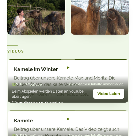
VIDEOS
Kamele im Winter
Beitrag über unsere Kamele Max und Moritz. Die
beiden lieben das kalte Wetter.
YouTube
Alle externen Inhalte immer laden
VIDEO
Beim Abspielen werden Daten an YouTube
Video laden
© Video: ORF (Daheim in Österreich, 2.3.2018)
übertragen.
Für diesen Besuch merken
Kamele
Beitrag über unsere Kamele. Das Video zeigt auch
einige weitere Bewohner unseres Tierparks.
YouTube
Alle externen Inhalte immer laden
VIDEO