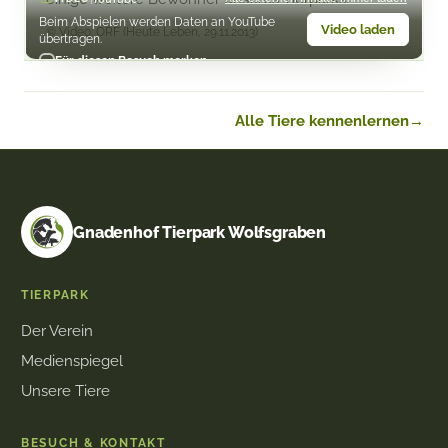
Beim Abspielen werden Daten an YouTube
Video laden
© Video: ORF (Heute Leben, 29.11.2013)
übertragen.
Für diesen Besuch merken
Alle Tiere kennenlernen
→
Facebook
Instagram
YouTube
Gnadenhof Tierpark Wolfsgraben
TIERPARK
Der Verein
Medienspiegel
Unsere Tiere
BESUCH & KONTAKT