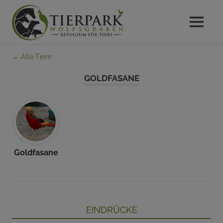
MENU
Das
Gnadenhof
Zum
Refugium
← Alle Tiere
Inhalt
für
Tierpark
springen
GOLDFASANE
Tiere
im
Wolfsgraben
Wienerwald
Goldfasane
Eindrücke