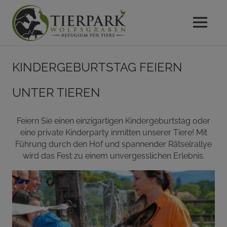
MENU
Das
Gnadenhof
Zum
Refugium
Kindergeburtstag feiern
Inhalt
für
Tierpark
springen
Tiere
unter Tieren
im
Wolfsgraben
Wienerwald
Feiern Sie einen einzigartigen Kindergeburtstag oder
eine private Kinderparty inmitten unserer Tiere! Mit
Führung durch den Hof und spannender Rätselrallye
wird das Fest zu einem unvergesslichen Erlebnis.