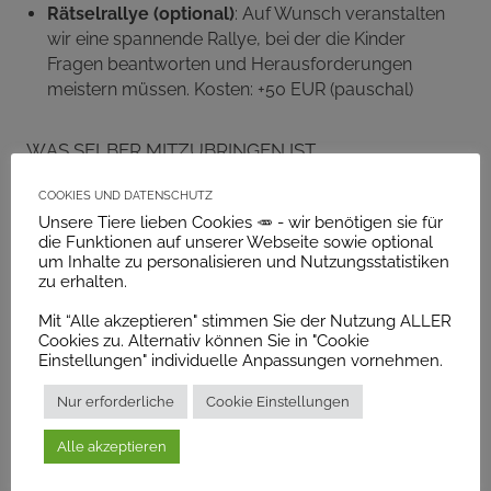
Rätselrallye (optional)
: Auf Wunsch veranstalten
wir eine spannende Rallye, bei der die Kinder
Fragen beantworten und Herausforderungen
meistern müssen. Kosten: +50 EUR (pauschal)
Was selber mitzubringen ist
Cookies und Datenschutz
Verpflegung:
Getränke, Torte und Snacks können
Unsere Tiere lieben Cookies 🥕 - wir benötigen sie für
nach eigenen Wünschen mitgebracht werden.
die Funktionen auf unserer Webseite sowie optional
Geschirr:
Bitte eigene Gläser, Teller, usw.
um Inhalte zu personalisieren und Nutzungsstatistiken
mitbringen, damit sich die Kinder rundum
zu erhalten.
wohlfühlen.
Mit “Alle akzeptieren" stimmen Sie der Nutzung ALLER
Partydeko:
Bei Bedarf können Sie nach Absprache
Cookies zu. Alternativ können Sie in "Cookie
bereits vor Beginn der Feier den Veranstaltungsort
Einstellungen" individuelle Anpassungen vornehmen.
schmücken.
Nur erforderliche
Cookie Einstellungen
Gute Laune
😊: Organisieren Sie die Feier nach
Ihren Vorstellungen.
Alle akzeptieren