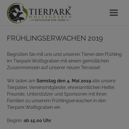
MENU
Das
Gnadenhof
Zum
Refugium
Frühlingserwachen 2019
Inhalt
für
Tierpark
springen
Tiere
im
Begrüßen Sie mit uns und unseren Tieren den Frühling
Wolfsgraben
Wienerwald
im Tierpark Wolfsgraben mit einem gemütlichen
Zusammensein auf unserer neuen Terrasse!
Wir laden am
Samstag den 4. Mai 2019
alle unsere
Tierpaten, Vereinsmitglieder, ehrenamtlichen Helfer,
Freunde, Unterstützer und Sponsoren mit ihren
Familien zu unserem Frühlingserwachen in den
Tierpark Wolfsgraben ein.
Beginn:
ab 15.00 Uhr