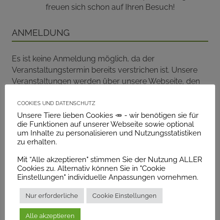
freuen sich schon auf Ihren Besuch!
Anmeldung
Es ist keine Anmeldung möglich, da der
Veranstaltungstermin bereits verstrichen ist. Unsere
Veranstaltungen werden über unsere Webseite, den
Facebook-Auftritt sowie unseren Newsletter
Cookies und Datenschutz
bekanntgegeben.
Unsere Tiere lieben Cookies 🥕 - wir benötigen sie für
die Funktionen auf unserer Webseite sowie optional
Erreichbarkeit und Parkplätze
um Inhalte zu personalisieren und Nutzungsstatistiken
zu erhalten.
Anfahrt:
Für Details zur Anfahrt per Bus oder Auto
Mit “Alle akzeptieren" stimmen Sie der Nutzung ALLER
beachten Sie bitte unsere
Anfahrtsbeschreibung
.
Cookies zu. Alternativ können Sie in "Cookie
Einstellungen" individuelle Anpassungen vornehmen.
Parkplätze:
Wir bitten Sie Ihr Auto vor dem Tierpark
Nur erforderliche
Cookie Einstellungen
auf dem Gelände der Firma Bau und
Erdbewegungen
Braunias
abzustellen
Alle akzeptieren