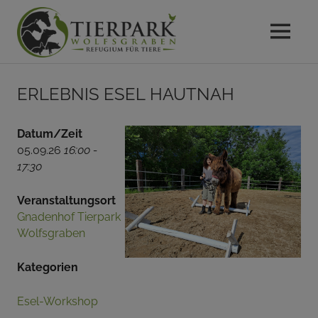
MENU
Das
Gnadenhof
Zum
Refugium
Erlebnis Esel hautnah
Inhalt
für
Tierpark
springen
Tiere
im
Datum/Zeit
Wolfsgraben
Wienerwald
05.09.26
16:00 -
17:30
Veranstaltungsort
Gnadenhof Tierpark
Wolfsgraben
Kategorien
Esel-Workshop