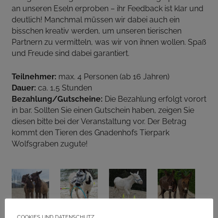
an unseren Eseln erproben – ihr Feedback ist klar und
deutlich! Manchmal müssen wir dabei auch ein
bisschen kreativ werden, um unseren tierischen
Partnern zu vermitteln, was wir von ihnen wollen. Spaß
und Freude sind dabei garantiert.
Teilnehmer:
max. 4 Personen (ab 16 Jahren)
Dauer:
ca. 1,5 Stunden
Bezahlung/Gutscheine:
Die Bezahlung erfolgt vorort
in bar. Sollten Sie einen Gutschein haben, zeigen Sie
diesen bitte bei der Veranstaltung vor. Der Betrag
kommt den Tieren des Gnadenhofs Tierpark
Wolfsgraben zugute!
Cookies und Datenschutz