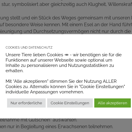
 stur, symbolisiert aber gleichzeitig auch Klugheit, Willenskr
rung stellt und ein Stück des Weges gemeinsam mit unseren
 auf besondere Weise kennen. Mit einem Esel an der Hand füh
leunigung und Durchsetzungsvermögen nicht nur durch die 
er zu sich selbst.
Cookies und Datenschutz
 Vorbereiten der Tiere erkunden wir die Umgebung des Tier
Unsere Tiere lieben Cookies 🥕 - wir benötigen sie für die
Wissenswertes über die Esel. Zum Abschluss werden die Tie
Funktionen auf unserer Webseite sowie optional um
Inhalte zu personalisieren und Nutzungsstatistiken zu
erhalten.
Mit “Alle akzeptieren" stimmen Sie der Nutzung ALLER
:
Cookies zu. Alternativ können Sie in "Cookie Einstellungen"
individuelle Anpassungen vornehmen.
1 Person bei der Teilnahme an der Veranstaltung gültig.
Nur erforderliche
Cookie Einstellungen
Alle akzeptieren
h Zahlungseingang per Mail zum Ausdrucken bzw. Verschenke
tels Buchung unter
https://tierpark-wolfsgraben.at/veransta
Teilnahme mit Gutschein“ auswählen.
nen nur in Begleitung eines Erwachsenen teilnehmen.