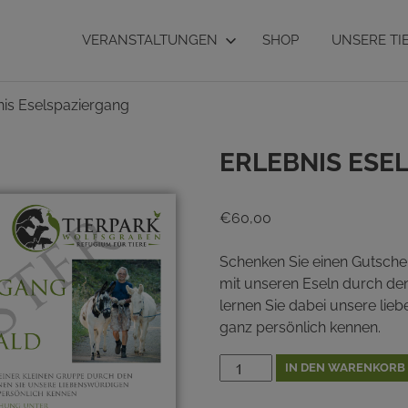
VERANSTALTUNGEN
SHOP
UNSERE TI
nis Eselspaziergang
Erlebnis Ese
€
60,00
Schenken Sie einen Gutschei
mit unseren Eseln durch d
lernen Sie dabei unsere li
ganz persönlich kennen.
Erlebnis
IN DEN WARENKORB
Eselspaziergang
Menge