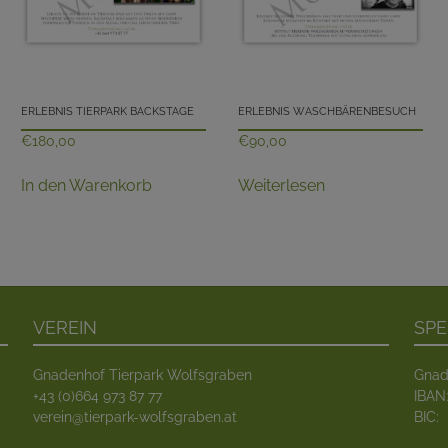
Erlebnis Tierpark Backstage
Erlebnis Waschbärenbesuch
€
180,00
€
90,00
In den Warenkorb
Weiterlesen
Verein
Sp
Gnadenhof Tierpark Wolfsgraben
Gnad
+43 (0)664 973 87 77
IBAN
verein@tierpark-wolfsgraben.at
BIC: