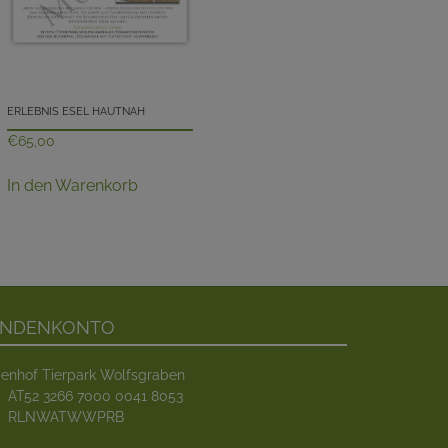
Erlebnis Esel hautnah
€
65,00
In den Warenkorb
endenkonto
enhof Tierpark Wolfsgraben
:
AT52 3266 7000 0041 8053
RLNWATWWPRB